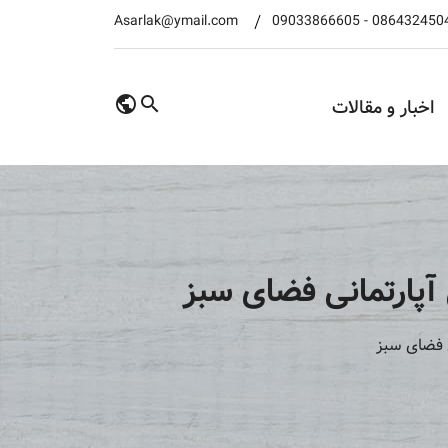
Asarlak@ymail.com
09033866605
-
086432450
اخبار و مقالات
آپارتمانی فضای سبز
 فضای سبز