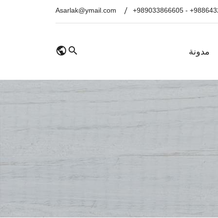
Asarlak@ymail.com
+989033866605
-
+988643
مدونة