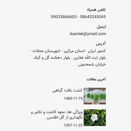
تلفن همراه
09033866605
-
08643245045
ایمیل
Asarlak@ymail.com
آدرس
کشور ایران - استان مرکزی - شهرستان محلات -
بلوار ایت الله غفاری . بلوار دهکده گل و گیاه.
خیابان شمعدونی
آخرین مقالات
کشت بافت گیاهی
1400-11-19
ویژگی ها، نحوه کاشت و تکثیر و
نگهداری از گل اطلسی
1397-11-25