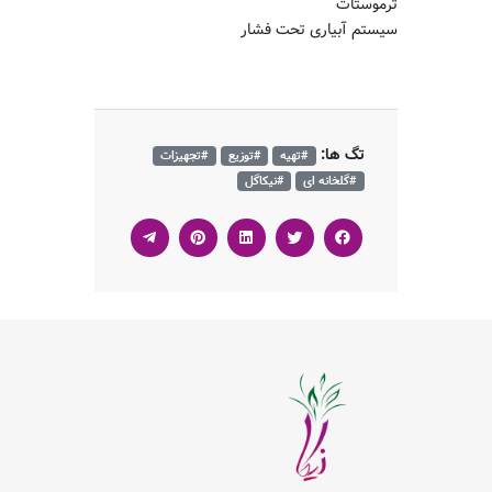
ترموستات
سیستم آبیاری تحت فشار
تگ ها:
#تهیه
#توزیع
#تجهیزات
#گلخانه ای
#نیکاگل