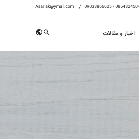
Asarlak@ymail.com
09033866605
-
086432450
اخبار و مقالات