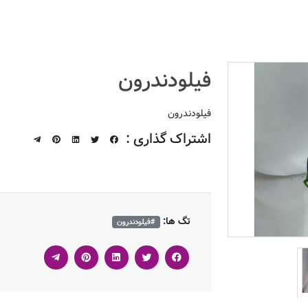
فیلودندرون
فیلودندرون
اشتراک گذاری :
تگ ها:
#فیلودندرون