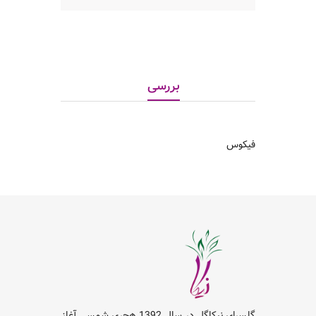
بررسی
فیکوس
گلسرای نیکاگل در سال 1392 هجری شمسی آغاز