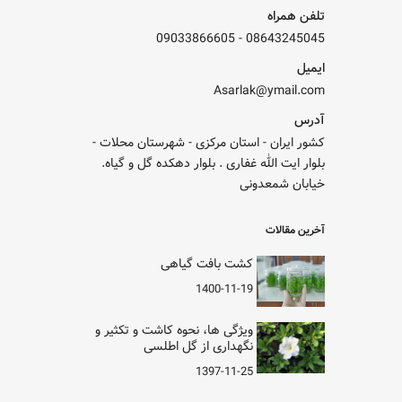
تلفن همراه
09033866605
-
08643245045
ایمیل
Asarlak@ymail.com
آدرس
کشور ایران - استان مرکزی - شهرستان محلات -
بلوار ایت الله غفاری . بلوار دهکده گل و گیاه.
خیابان شمعدونی
آخرین مقالات
کشت بافت گیاهی
1400-11-19
ویژگی ها، نحوه کاشت و تکثیر و
نگهداری از گل اطلسی
1397-11-25