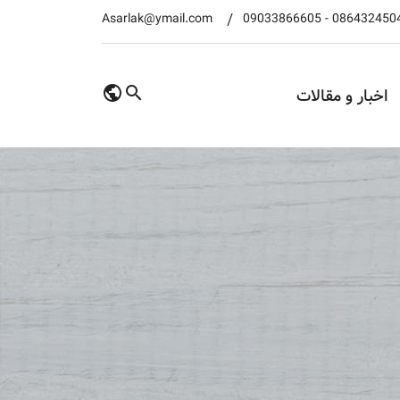
Asarlak@ymail.com
09033866605
-
086432450
اخبار و مقالات