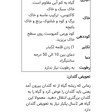
گیاه به کم آبی مقاوم است.
خاک سبک و خاک
کاکتوس، ترکیب ماسه و خاک
خاک
برگ و کود و شلتوک برنج و خاک
باغچه
کود ورمی کمپوست روی سطح
کوددهی
خاک بریزید.
تکثیر
1) زدن قلمه 2)بذر
دمای بین 10 الی 50 درجه
دما
سانتیگراد
رطوبت
به رطوبت نیاز ندارد
تعویض گلدان:
زمانی که ریشه گیاه از ته گلدان بیرون آمد
یعنی باید گلدان را عوض کرد و گیاه را به
گلدان بزرگتری انتقال دهید. معمولا این
گیاه هر 2سال یکبار نیاز به تعویض گلدان
دارد